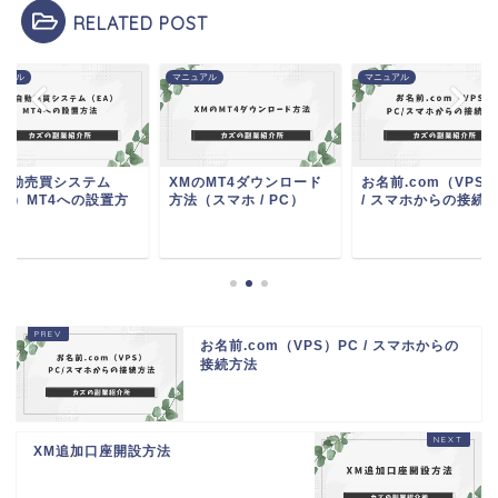
RELATED POST
ュアル
マニュアル
マニュアル
X自動売買システム
XMのMT4ダウンロード
お名前.com（VPS）
EA）MT4への設置方
方法（スマホ / PC）
/ スマホからの接続
お名前.com（VPS）PC / スマホからの
接続方法
XM追加口座開設方法